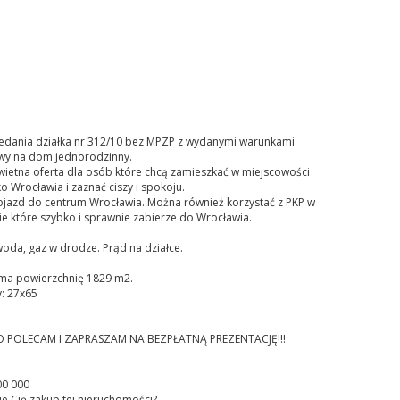
edania działka nr 312/10 bez MPZP z wydanymi warunkami
y na dom jednorodzinny.
świetna oferta dla osób które chcą zamieszkać w miejscowości
o Wrocławia i zaznać ciszy i spokoju.
ojazd do centrum Wrocławia. Można również korzystać z PKP w
e które szybko i sprawnie zabierze do Wrocławia.
oda, gaz w drodze. Prąd na działce.
 ma powierzchnię 1829 m2.
: 27x65
 POLECAM I ZAPRASZAM NA BEZPŁATNĄ PREZENTACJĘ!!!
00 000
je Cię zakup tej nieruchomości?