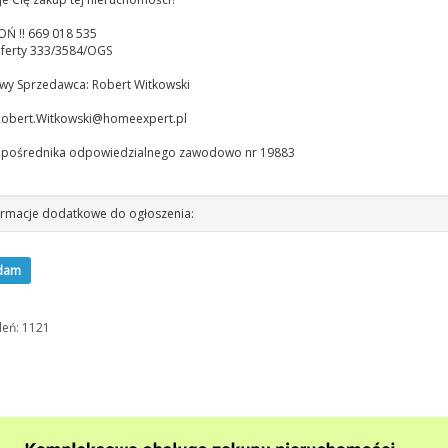
 !! 669 018 535
ferty 333/3584/OGS
wy Sprzedawca: Robert Witkowski
obert.Witkowski@homeexpert.pl
a pośrednika odpowiedzialnego zawodowo nr 19883
rmacje dodatkowe do ogłoszenia:
dam
leń: 1121