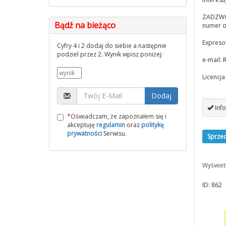
ZADZWOŃ
Bądź na bieżąco
numer o
Expreso
Cyfry 4 i 2 dodaj do siebie a następnie
podziel przez 2. Wynik wpisz poniżej:
e-mail:
R
Licencj
Dodaj
Info
*
Oświadczam, że zapoznałem się i
akceptuję
regulamin
oraz
politykę
prywatności
Serwisu.
Sprze
Wyświet
ID: 862