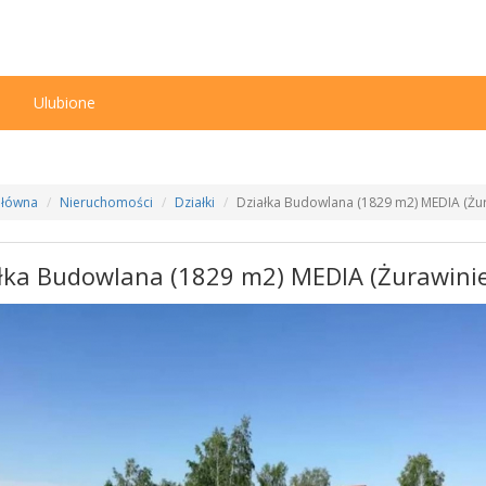
n
Ulubione
Główna
Nieruchomości
Działki
Działka Budowlana (1829 m2) MEDIA (Żur
łka Budowlana (1829 m2) MEDIA (Żurawinie