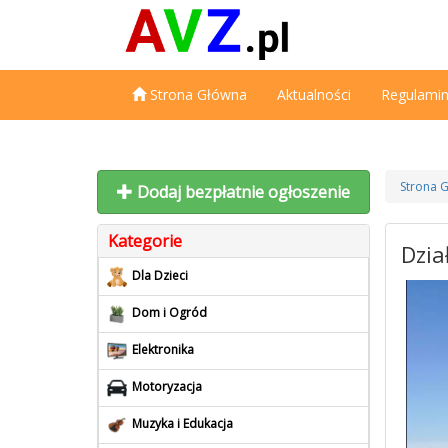
Strona Główna
Aktualności
Regulami
Strona 
Dodaj bezpłatnie ogłoszenie
Kategorie
Dzia
Dla Dzieci
Dom i Ogród
Elektronika
Motoryzacja
Muzyka i Edukacja