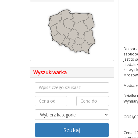
Do sprz
zabudow
Jest to 
niedalek
Łatwy d
Wyszukiwarka
Mrozowi
Media: w
Działka
Wymiary
GORĄCO
Szukaj
Cena: 4
Interesu