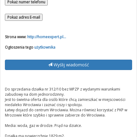
Pokaż numer telefonu
Pokaż adres E-mail
Strona www:
http://homeexpert.pl...
Ogłoszenia tego
użytkownika
Wyślij wiadomość
Do sprzedania działka nr 312/10 bez MPZP z wydanymi warunkami
zabudowy na dom jednorodzinny.
Jest to świetna oferta dla osób które chcą zamieszkać w miejscowości
niedaleko Wrocławia i zaznać ciszy i spokoju.
Łatwy dojazd do centrum Wrocławia. Można również korzystać z PKP w
Mrozowie które szybko i sprawnie zabierze do Wrocławia.
Media: woda, gaz w drodze. Prąd na działce.
Działka ma powierzchnię 1829 m2.