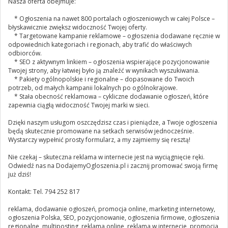
Nasza oferta obejmuje:
* Ogłoszenia na nawet 800 portalach ogłoszeniowych w całej Polsce –
błyskawicznie zwiększ widoczność Twojej oferty.
* Targetowane kampanie reklamowe – ogłoszenia dodawane ręcznie w
odpowiednich kategoriach i regionach, aby trafić do właściwych
odbiorców.
* SEO z aktywnym linkiem – ogłoszenia wspierające pozycjonowanie
Twojej strony, aby łatwiej było ją znaleźć w wynikach wyszukiwania.
* Pakiety ogólnopolskie i regionalne – dopasowane do Twoich
potrzeb, od małych kampanii lokalnych po ogólnokrajowe.
* Stała obecność reklamowa – cykliczne dodawanie ogłoszeń, które
zapewnia ciągłą widoczność Twojej marki w sieci.
Dzięki naszym usługom oszczędzisz czas i pieniądze, a Twoje ogłoszenia
będą skutecznie promowane na setkach serwisów jednocześnie.
Wystarczy wypełnić prosty formularz, a my zajmiemy się resztą!
Nie czekaj – skuteczna reklama w internecie jest na wyciągnięcie ręki.
Odwiedź nas na DodajemyOgloszenia.pl i zacznij promować swoją firmę
już dziś!
Kontakt: Tel. 794 252 817
reklama, dodawanie ogłoszeń, promocja online, marketing internetowy,
ogłoszenia Polska, SEO, pozycjonowanie, ogłoszenia firmowe, ogłoszenia
regionalne, multiposting, reklama online, reklama w internecie, promocja