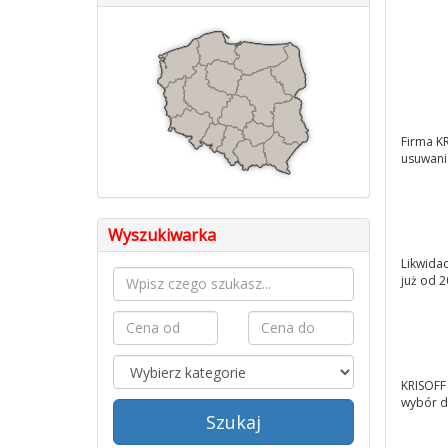
Firma KR
usuwani
Wyszukiwarka
Likwida
już od 
KRISOFF 
wybór dl
Szukaj