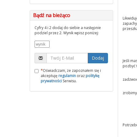
Bądź na bieżąco
Likwidu
zapachy
Cyfry 4 i 2 dodaj do siebie a następnie
przeszk
podziel przez 2. Wynik wpisz poniżej:
Dodaj
Jeśli ma
pozbyć 
*
Oświadczam, że zapoznałem się i
akceptuję
regulamin
oraz
politykę
zadzwoń
prywatności
Serwisu.
zrobimy 
Potrzeb