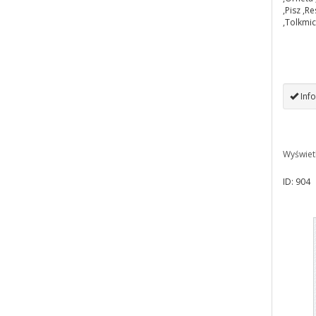
,Pisz ,R
,Tolkmi
Info
Wyświet
ID: 904