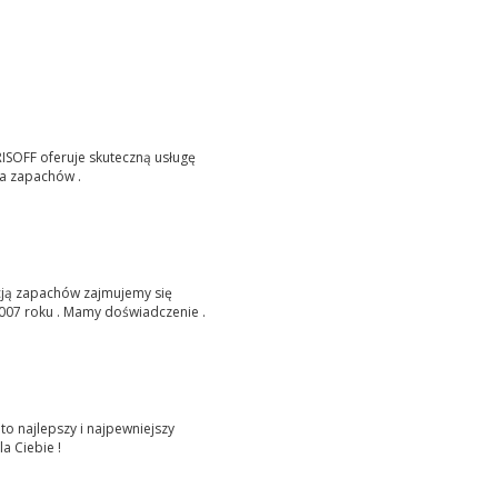
ISOFF oferuje skuteczną usługę
a zapachów .
cją zapachów zajmujemy się
2007 roku . Mamy doświadczenie .
to najlepszy i najpewniejszy
a Ciebie !