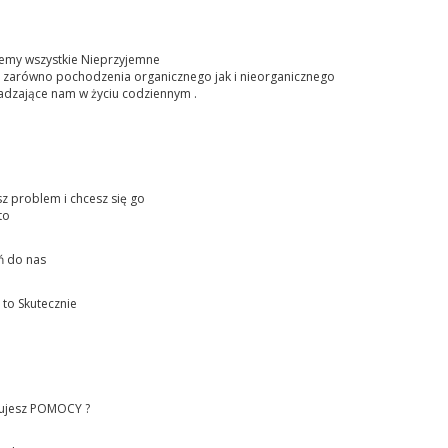
jemy wszystkie Nieprzyjemne
 zarówno pochodzenia organicznego jak i nieorganicznego
adzające nam w życiu codziennym .
sz problem i chcesz się go
to
 do nas
to Skutecznie
ujesz POMOCY ?