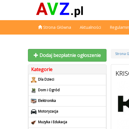
Strona Główna
Aktualności
Regulami
Strona 
Dodaj bezpłatnie ogłoszenie
Kategorie
KRI
Dla Dzieci
Dom i Ogród
Elektronika
Motoryzacja
Muzyka i Edukacja