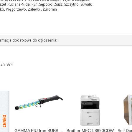
eszel ,Ruciane-Nida, Ryn ,Sępopol ,Susz ,Szczytno ,Suwałki
cko, Węgorzewo, Zalewo , Żuromin ,
rmacje dodatkowe do ogłoszenia:
leń: 934