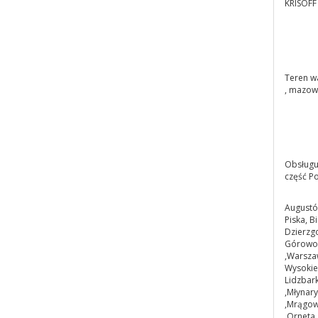
KRISOFF 
Teren w
, mazowi
Obsługu
część Pol
Augustó
Piska, B
Dzierzgo
Górowo I
,Warsza
Wysokie 
Lidzbark
,Młynar
,Mrągowo
,Orneta 