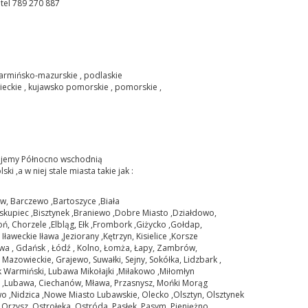
tel 789 270 887
armińsko-mazurskie , podlaskie
eckie , kujawsko pomorskie , pomorskie ,
jemy Północno wschodnią
ski ,a w niej stale miasta takie jak :
w, Barczewo ,Bartoszyce ,Biała
iskupiec ,Bisztynek ,Braniewo ,Dobre Miasto ,Działdowo,
ń, Chorzele ,Elbląg, Ełk ,Frombork ,Giżycko ,Gołdap,
ławeckie Iława ,Jeziorany ,Kętrzyn, Kisielice ,Korsze
wa , Gdańsk , Łódź , Kolno, Łomża, Łapy, Zambrów,
Mazowieckie, Grajewo, Suwałki, Sejny, Sokółka, Lidzbark ,
 Warmiński, Lubawa Mikołajki ,Miłakowo ,Miłomłyn
y ,Lubawa, Ciechanów, Mława, Przasnysz, Mońki Morąg
 ,Nidzica ,Nowe Miasto Lubawskie, Olecko ,Olsztyn, Olsztynek
,Orzysz ,Ostrołęka ,Ostróda ,Pasłęk ,Pasym ,Pieniężno