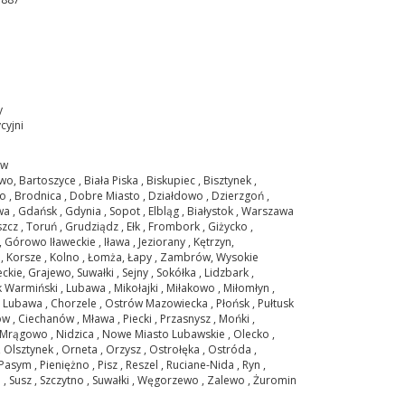
y
cyjni
ów
wo, Bartoszyce , Biała Piska , Biskupiec , Bisztynek ,
 , Brodnica , Dobre Miasto , Działdowo , Dzierzgoń ,
 , Gdańsk , Gdynia , Sopot , Elbląg , Białystok , Warszawa
zcz , Toruń , Grudziądz , Ełk , Frombork , Giżycko ,
 Górowo Iławeckie , Iława , Jeziorany , Kętrzyn,
e , Korsze , Kolno , Łomża, Łapy , Zambrów, Wysokie
kie, Grajewo, Suwałki , Sejny , Sokółka , Lidzbark ,
 Warmiński , Lubawa , Mikołajki , Miłakowo , Miłomłyn ,
 Lubawa , Chorzele , Ostrów Mazowiecka , Płońsk , Pułtusk
w , Ciechanów , Mława , Piecki , Przasnysz , Mońki ,
Mrągowo , Nidzica , Nowe Miasto Lubawskie , Olecko ,
, Olsztynek , Orneta , Orzysz , Ostrołęka , Ostróda ,
Pasym , Pieniężno , Pisz , Reszel , Ruciane-Nida , Ryn ,
, Susz , Szczytno , Suwałki , Węgorzewo , Zalewo , Żuromin