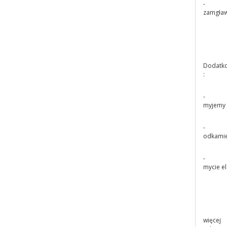
-
zamgław
Dodatk
:
-
myjemy 
-
odkamien
-
mycie el
więcej