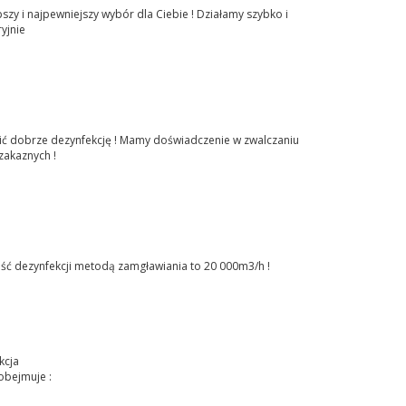
pszy i najpewniejszy wybór dla Ciebie ! Działamy szybko i
yjnie
bić dobrze dezynfekcję ! Mamy doświadczenie w zwalczaniu
zakaznych !
ść dezynfekcji metodą zamgławiania to 20 000m3/h !
kcja
obejmuje :