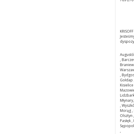
KRISOFF
Jesteśm
dyspozy
August
, Barcze
Braniewo
Warszawa
, Bydgos
Gołdap ,
Kisielic
Mazowiec
Lidzbark
Młynary,
, Wyszkó
Morąg , 
Olsztyn 
Pasłęk , 
Sępopol 
,