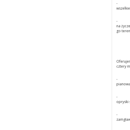
-
wszelki
-
na życze
go tere
Oferuje
cztery m
-
pianowa
-
opryski 
-
zamgław