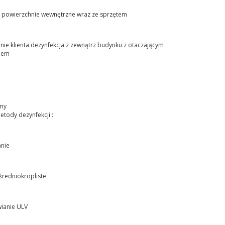
e powierzchnie wewnętrzne wraz ze sprzętem
nie klienta dezynfekcja z zewnątrz budynku z otaczającym
nem
my
etody dezynfekcji :
nie
średniokropliste
ianie ULV