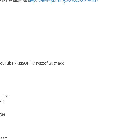
ożna znaleść na
http://krisoff.pl/uslugi-ddd-w-rolnictwie/
ouTube - KRISOFF Krzysztof Bugnacki
ujesz
 ?
OŃ
 887