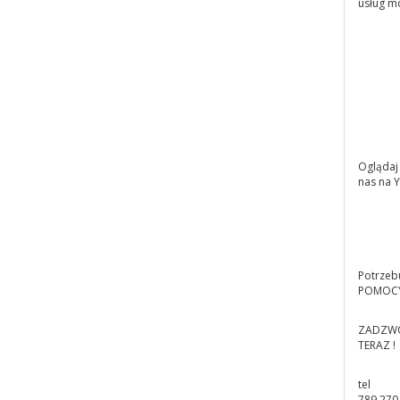
usług m
Oglądaj
nas na Y
Potrzeb
POMOCY
ZADZW
TERAZ !
tel
789 270