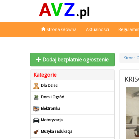
Strona Główna
Aktualności
Regulami
Strona 
Dodaj bezpłatnie ogłoszenie
Kategorie
KRIS
Dla Dzieci
Dom i Ogród
Elektronika
Motoryzacja
Muzyka i Edukacja