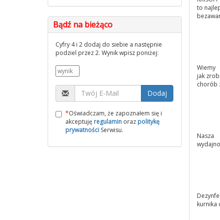
to najle
bezawar
Bądź na bieżąco
Cyfry 4 i 2 dodaj do siebie a następnie
podziel przez 2. Wynik wpisz poniżej:
Wiemy
jak zro
chorób 
Dodaj
*
Oświadczam, że zapoznałem się i
akceptuję
regulamin
oraz
politykę
prywatności
Serwisu.
Nasza
wydajno
Dezynfe
kurnika 