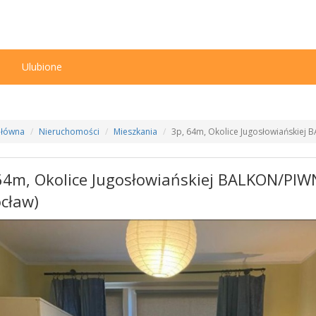
n
Ulubione
Główna
Nieruchomości
Mieszkania
3p, 64m, Okolice Jugosłowiańskiej
64m, Okolice Jugosłowiańskiej BALKON/PIW
cław)