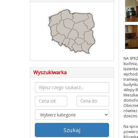
NA SPRZ
kuchnia,
łazienka
Wyszukiwarka
wychodza
tramwaje
budynku
sklepy B
Mieszka
domofon
Obecni
również 
dziećmi.
Na sprz
Szukaj
powierz
Różanka,