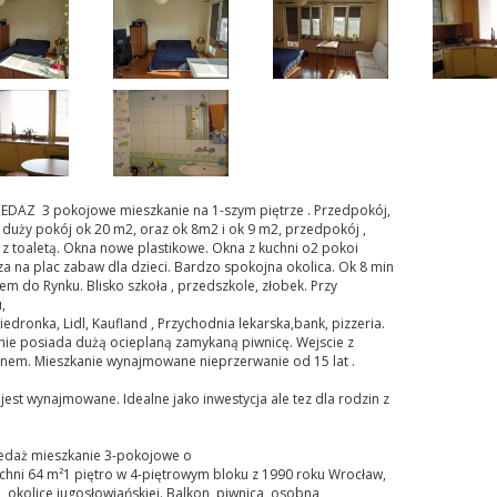
EDAZ 3 pokojowe mieszkanie na 1-szym piętrze . Przedpokój,
 duży pokój ok 20 m2, oraz ok 8m2 i ok 9 m2, przedpokój ,
 z toaletą. Okna nowe plastikowe. Okna z kuchni o2 pokoi
 na plac zabaw dla dzieci. Bardzo spokojna okolica. Ok 8 min
m do Rynku. Blisko szkoła , przedszkole, złobek. Przy
,
iedronka, Lidl, Kaufland , Przychodnia lekarska,bank, pizzeria.
nie posiada dużą ocieplaną zamykaną piwnicę. Wejscie z
em. Mieszkanie wynajmowane nieprzerwanie od 15 lat .
e
jest wynajmowane. Idealne jako inwestycja ale tez dla rodzin z
edaż mieszkanie 3-pokojowe o
chni 64 m²1 piętro w 4-piętrowym bloku z 1990 roku Wrocław,
 okolice jugosłowiańskiej. Balkon, piwnica, osobna