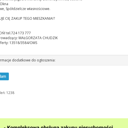
,Okna
we, Spółdzielcze własnościowe.
UJE CIĘ ZAKUP TEGO MIESZKANIA!?
! tel.724 173 777
prowadzący: MAŁGORZATA CHUDZIK
ferty: 13518/3584/OMS
rmacje dodatkowe do ogłoszenia:
dam
leń: 1238