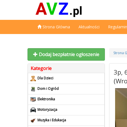
Strona Główna
Aktualności
Regulami
Strona 
Dodaj bezpłatnie ogłoszenie
Kategorie
3p, 
Dla Dzieci
(Wro
Dom i Ogród
Elektronika
Motoryzacja
Muzyka i Edukacja