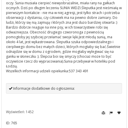
oczy. Sunia musiała cierpieć niewyobrażalnie, miała rany na gałkach
ocznych. Dziś po długim leczeniu SUNIA WIDZI.Śleputka jest nieśmiałą w
pierwszym kontakcie - nie ma w niej agresji, jest tylko strach i potrzeba
obserwacji z dystansu, czy człowiek ma na pewno dobre zamiary. Do
ludzi, którzy się nią zajmują i których zna jest dużo bardziej otwarta :)
Bardzo dobrze reaguje na inne psy, w ich towarzystwie robi się
odważniejsza. Obecność drugiego czworonoga z pewnością
pomogłoby jej szybciej przełamać swoje lęki.Jest młodą sunią, ma
około 4 lat, jest wykastrowana. Śleputka szuka odpowiedzialnego i
cierpliwego domu bez małych dzieci, których mogłaby się bać.Świetnie
odnajdzie się w domu z ogrodem, gdzie mogłaby wylegiwać się na
ganku w słoneczku :). Ślepcia boi się smyczy (chociaż może to być
oczywiście rzecz do wypracowania).Sunia przebywał w hoteliku pod
Łodzią.
Wszelkich informacji udzieli opiekunka:537 343 491
Informacje dodatkowe do ogłoszenia:
Wyświetleń: 1452
ID: 765