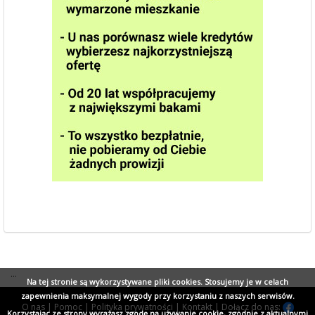
...
Na tej stronie są wykorzystywane pliki cookies. Stosujemy je w celach
zapewnienia maksymalnej wygody przy korzystaniu z naszych serwisów.
O nas
|
Pomoc
|
Polityka prywatności
|
Kontakt
|
Dołącz do nas:
Korzystając ze strony wyrażasz zgodę na używanie cookie, zgodnie z aktualnymi