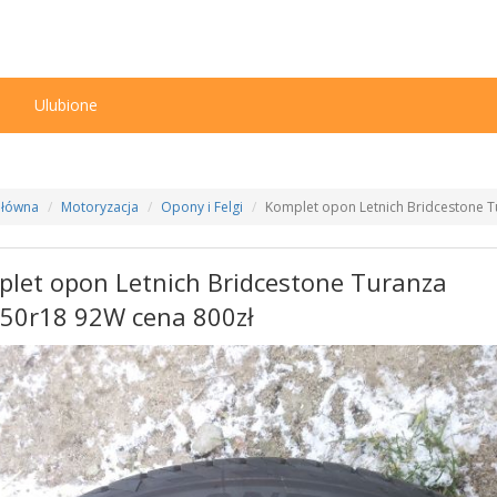
n
Ulubione
Główna
Motoryzacja
Opony i Felgi
Komplet opon Letnich Bridcestone T
let opon Letnich Bridcestone Turanza
50r18 92W cena 800zł