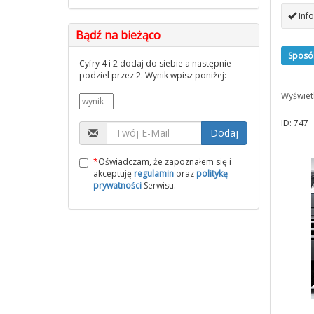
Info
Bądź na bieżąco
Sposó
Cyfry 4 i 2 dodaj do siebie a następnie
podziel przez 2. Wynik wpisz poniżej:
Wyświet
ID: 747
Dodaj
*
Oświadczam, że zapoznałem się i
akceptuję
regulamin
oraz
politykę
prywatności
Serwisu.