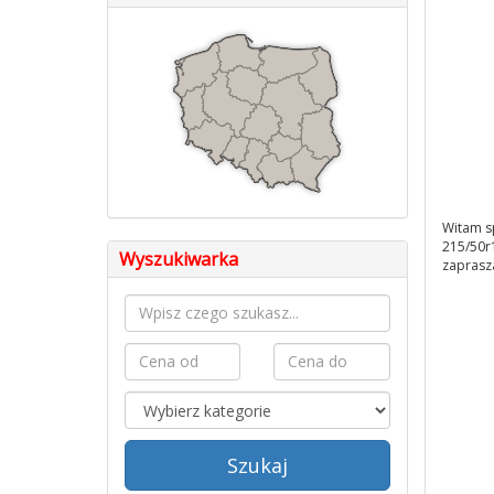
Witam s
215/50r1
Wyszukiwarka
zaprasz
Szukaj