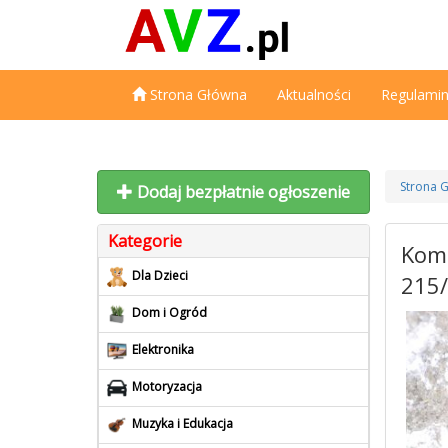
Strona Główna
Aktualności
Regulami
Strona 
Dodaj bezpłatnie ogłoszenie
Kategorie
Komp
Dla Dzieci
215/
Dom i Ogród
Elektronika
Motoryzacja
Muzyka i Edukacja