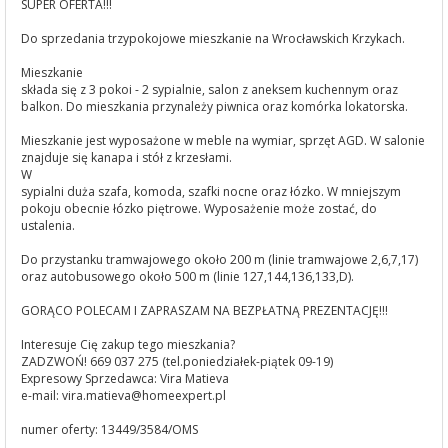
SUPER OFERTA!!!
Do sprzedania trzypokojowe mieszkanie na Wrocławskich Krzykach.
Mieszkanie
składa się z 3 pokoi - 2 sypialnie, salon z aneksem kuchennym oraz
balkon. Do mieszkania przynależy piwnica oraz komórka lokatorska.
Mieszkanie jest wyposażone w meble na wymiar, sprzęt AGD. W salonie
znajduje się kanapa i stół z krzesłami.
W
sypialni duża szafa, komoda, szafki nocne oraz łózko. W mniejszym
pokoju obecnie łózko piętrowe. Wyposażenie może zostać, do
ustalenia.
Do przystanku tramwajowego około 200 m (linie tramwajowe 2,6,7,17)
oraz autobusowego około 500 m (linie 127,144,136,133,D).
GORĄCO POLECAM I ZAPRASZAM NA BEZPŁATNĄ PREZENTACJĘ!!!
Interesuje Cię zakup tego mieszkania?
ZADZWOŃ! 669 037 275 (tel.poniedziałek-piątek 09-19)
Expresowy Sprzedawca: Vira Matieva
e-mail:
vira.matieva@homeexpert.pl
numer oferty: 13449/3584/OMS