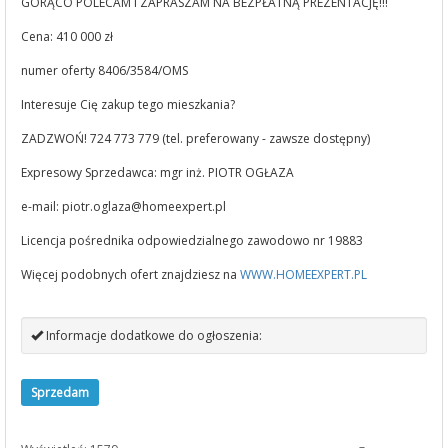
GORĄCO POLECAM I ZAPRASZAM NA BEZPŁATNĄ PREZENTACJĘ!!!
Cena: 410 000 zł
numer oferty 8406/3584/OMS
Interesuje Cię zakup tego mieszkania?
ZADZWOŃ! 724 773 779 (tel. preferowany - zawsze dostępny)
Expresowy Sprzedawca: mgr inż. PIOTR OGŁAZA
e-mail:
piotr.oglaza@homeexpert.pl
Licencja pośrednika odpowiedzialnego zawodowo nr 19883
Więcej podobnych ofert znajdziesz na
WWW.HOMEEXPERT.PL
Informacje dodatkowe do ogłoszenia:
Sprzedam