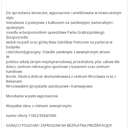
Do sprzedania słoneczne, wyposażone i umeblowane w nowoczesnym
stylu
mieszkanie 2-pokojowe z balkonem na zamkniętym, kameralnym i
spokojnym
osiedlu w bezpośrednim sąsiedztwie Parku Grabiszyńskiego
(bezpośredni
widok na park oraz górkę Mała Sobótka). Położone na parterze w
budynku
czterokondygnacyjny. Osiedle zamknięte z wewnętrznym atrium.
W
pobliżu szkoły (w tym międzynarodowa), przedszkola, plac zabaw dla
dzieci, centrum rekreacyjno-sportowe z basenem oraz centrum
handlowe
Borek. Okolica dobrze skomunikowana z centrum Wrocławia oraz z
Bielanami
Wrocławskimi (przystanki autobusowe i tramwajowe).
Mieszkanie w pełni wyposażone.
Wszystkie okna z roletami zewnętrznymi.
numer oferty 11852/3584/OMS
GORĄCO POLECAM I ZAPRASZAM NA BEZPŁATNĄ PREZENTACJĘ!!!