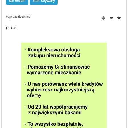
Sprzedam
Stan: używany
Wyświetleń: 965
ID: 631