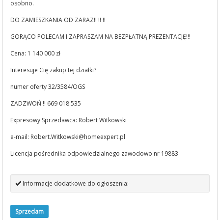
osobno.
DO ZAMIESZKANIA OD ZARAZ!! !! !!
GORĄCO POLECAM I ZAPRASZAM NA BEZPŁATNĄ PREZENTACJĘ!!!
Cena: 1 140 000 zł
Interesuje Cię zakup tej działki?
numer oferty 32/3584/OGS
ZADZWOŃ !! 669 018 535
Expresowy Sprzedawca: Robert Witkowski
e-mail:
Robert.Witkowski@homeexpert.pl
Licencja pośrednika odpowiedzialnego zawodowo nr 19883
Informacje dodatkowe do ogłoszenia:
Sprzedam