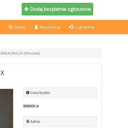
Dodaj bezpłatnie ogłoszenie
Szukaj
Rejestracja
Logowanie
D/BALKON/LUX (Wrocław)
UX
Cena brutto:
899000 zł
Adres