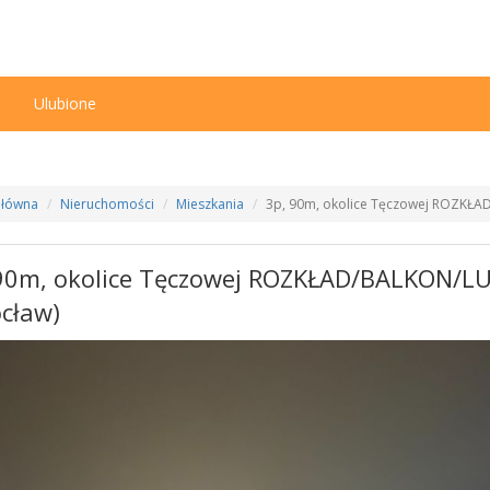
n
Ulubione
Główna
Nieruchomości
Mieszkania
3p, 90m, okolice Tęczowej ROZKŁA
90m, okolice Tęczowej ROZKŁAD/BALKON/L
cław)