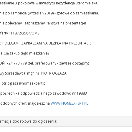
szkanie 3 pokojowe w inwestycji Rezydencja Staromiejska.
nie po remoncie (wrzesień 2019) - gotowe do zamieszkania.
nie polecamy i zapraszamy Państwa na prezentacje!
ferty : 11872/3584/OMS
 POLECAM I ZAPRASZAM NA BEZPŁATNĄ PREZENTACJĘ!!!
je Cię zakup tego mieszkania?
! 724 773 779 (tel. preferowany - zawsze dostępny)
wy Sprzedawca: mgr inż. PIOTR OGŁAZA
iotr.oglaza@homeexpert.pl
a pośrednika odpowiedzialnego zawodowo nr 19883
podobnych ofert znajdziesz na
WWW.HOMEEXPERT.PL
rmacje dodatkowe do ogłoszenia: