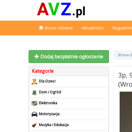
Strona Główna
Aktualności
Regulami
Strona 
Dodaj bezpłatnie ogłoszenie
Kategorie
3p, 
Dla Dzieci
(Wro
Dom i Ogród
Elektronika
Motoryzacja
Muzyka i Edukacja