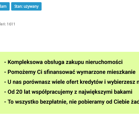
dam
Stan: używany
leń: 1611