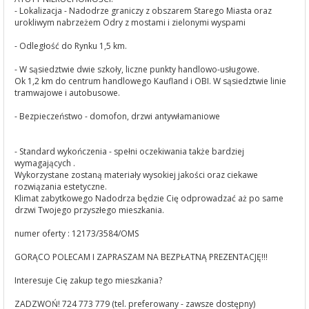
- Lokalizacja - Nadodrze graniczy z obszarem Starego Miasta oraz
urokliwym nabrzeżem Odry z mostami i zielonymi wyspami
- Odległość do Rynku 1,5 km.
- W sąsiedztwie dwie szkoły, liczne punkty handlowo-usługowe.
Ok 1,2 km do centrum handlowego Kaufland i OBI. W sąsiedztwie linie
tramwajowe i autobusowe.
- Bezpieczeństwo - domofon, drzwi antywłamaniowe
- Standard wykończenia - spełni oczekiwania także bardziej
wymagających .
Wykorzystane zostaną materiały wysokiej jakości oraz ciekawe
rozwiązania estetyczne.
Klimat zabytkowego Nadodrza będzie Cię odprowadzać aż po same
drzwi Twojego przyszłego mieszkania.
numer oferty : 12173/3584/OMS
GORĄCO POLECAM I ZAPRASZAM NA BEZPŁATNĄ PREZENTACJĘ!!!
Interesuje Cię zakup tego mieszkania?
ZADZWOŃ! 724 773 779 (tel. preferowany - zawsze dostępny)