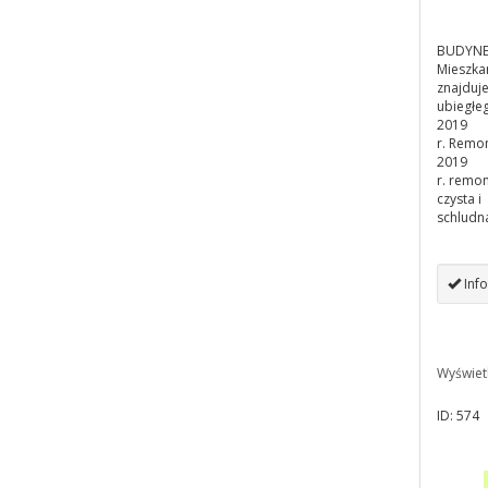
BUDYNE
Mieszka
znajduje
ubiegłeg
2019
r. Remon
2019
r. remon
czysta i
schludn
Info
Wyświet
ID: 574