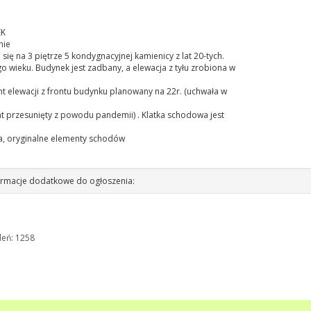
K
nie
 się na 3 piętrze 5 kondygnacyjnej kamienicy z lat 20-tych.
o wieku. Budynek jest zadbany, a elewacja z tyłu zrobiona w
t elewacji z frontu budynku planowany na 22r. (uchwała w
t przesunięty z powodu pandemii) . Klatka schodowa jest
a, oryginalne elementy schodów
rmacje dodatkowe do ogłoszenia:
leń: 1258