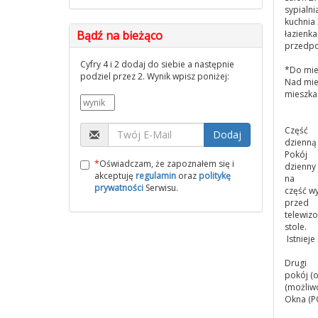
sypialn
kuchnia
Bądź na bieżąco
łazienk
przedpo
Cyfry 4 i 2 dodaj do siebie a następnie
*Do mies
podziel przez 2. Wynik wpisz poniżej:
Nad mie
mieszka
Część
Dodaj
dzienną
Pokój
*
Oświadczam, że zapoznałem się i
dzienny 
akceptuję
regulamin
oraz
politykę
na
prywatności
Serwisu.
część w
przed
telewizo
stole.
Istniej
Drugi
pokój (o
(możliwo
Okna (P