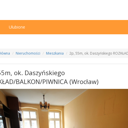
n
Ulubione
Główna
Nieruchomości
Mieszkania
2p, 55m, ok. Daszyńskiego ROZKŁA
55m, ok. Daszyńskiego
KŁAD/BALKON/PIWNICA (Wrocław)