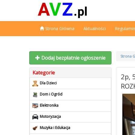
Strona Główna
Aktualności
Regulami
Strona 
Dodaj bezpłatnie ogłoszenie
Kategorie
2p, 
Dla Dzieci
ROZ
Dom i Ogród
Elektronika
Motoryzacja
Muzyka i Edukacja