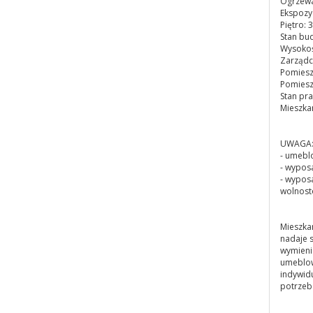
Ogrzewa
Ekspozy
Piętro: 3
Stan bu
Wysokoś
Zarządc
Pomieszc
Pomiesz
Stan pr
Mieszka
UWAGA: 
- umebl
- wyposa
- wypos
wolnosto
Mieszka
nadaje 
wymienio
umeblow
indywid
potrzeb