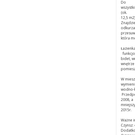
Do
wszystk
(ok.
12,5 m2
Znajdzie
odkurzac
przesuw
która m
Łazienka
funkcjon
bidet, w
wnętrze 
pomiesz
W miesz
wymienio
wodno-k
Przedpok
2008, a
mniejsz
2015r.
Ważne i
Czynsz:
Dodatkow