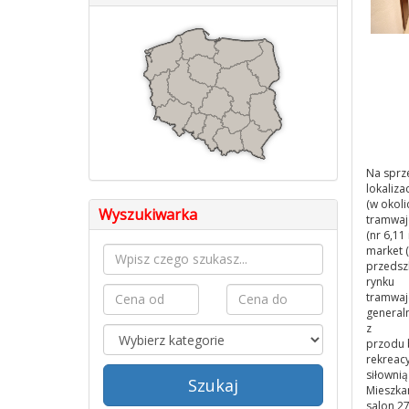
Na sprz
lokalizac
(w okoli
Wyszukiwarka
tramwa
(nr 6,11
market (
przedsz
rynku
tramwaj
general
z
przodu 
rekreacy
siłowni
Szukaj
Mieszkan
salon 2