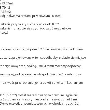
ia 13,57m2
 3,79m2
a 4,37m2
kój (z dwiema szafami przesuwnymi) 6,10m2
zkania przynależy sucha piwnica ok. 8 m2.
szkaniem znajduje się strych (do wspólnego użytku
ńców)
 stanowi przestronny, ponad 27 metrowy salon z balkonem.
został zaprojektowany w ten sposób, aby znalazło się miejsce
ypoczynkową oraz jadalną. Dzięki temu możemy odpocząć
rem na wygodnej kanapie lub spokojnie zjeść posiłek przy
e możliwość przerobienie go na pokój z aneksem kuchennym.
k. 13,57 m2) został zaaranżowany na przytulną sypialnię
ść zrobienia antresoli, mieszkanie ma wys. ponad 3 m).
CV) we wszystkich pomieszczeniach wychodzą na zachód.