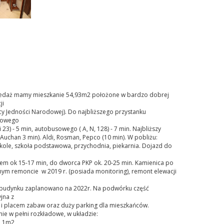
edaż mamy mieszkanie 54,93m2 położone w bardzo dobrej
ji
cy Jedności Narodowej). Do najbliższego przystanku
jowego
 i 23) - 5 min, autobusowego ( A, N, 128) - 7 min. Najbliższy
Auchan 3 min). Aldi, Rosman, Pepco (10 min). W pobliżu:
kole, szkoła podstawowa, przychodnia, piekarnia. Dojazd do
em ok 15-17 min, do dworca PKP ok. 20-25 min. Kamienica po
nym remoncie w 2019 r. (posiada monitoring), remont elewacji
budynku zaplanowano na 2022r. Na podwórku część
jna z
ą i placem zabaw oraz duży parking dla mieszkańców.
ie w pełni rozkładowe, w układzie:
7,1m2