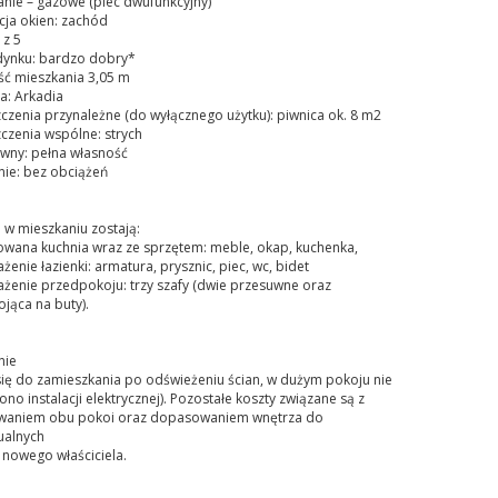
nie – gazowe (piec dwufunkcyjny)
cja okien: zachód
 z 5
dynku: bardzo dobry*
ć mieszkania 3,05 m
a: Arkadia
zenia przynależne (do wyłącznego użytku): piwnica ok. 8 m2
czenia wspólne: strych
awny: pełna własność
nie: bez obciążeń
w mieszkaniu zostają:
owana kuchnia wraz ze sprzętem: meble, okap, kuchenka,
żenie łazienki: armatura, prysznic, piec, wc, bidet
ażenie przedpokoju: trzy szafy (dwie przesuwne oraz
jąca na buty).
nie
się do zamieszkania po odświeżeniu ścian, w dużym pokoju nie
no instalacji elektrycznej). Pozostałe koszty związane są z
aniem obu pokoi oraz dopasowaniem wnętrza do
ualnych
 nowego właściciela.