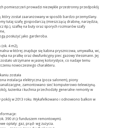
ich pomieszczeń prowadzi niezwykle przestronny przedpokój
), który został zaaranżowany w sposób bardzo przemyślany.
my tutaj szafę gospodarczą (mieszczącą drabinę, narzędzia,
z itp.), szafkę na buty oraz sporych rozmiarów szafy
ne,
ogą posłużyć jako garderoba.
 (ok. 4 m2),
alna w której znajduje się kabina prysznicowa, umywalka, wc,
nęka na pralkę oraz dwufunkcyjny piec gazowy Viessmann. Jej
zostało utrzymane w jasnej kolorystyce, co nadaje temu
czeniu nowoczesnego charakteru.
kaniu została
na instalacja elektryczna (poza salonem), piony
analizacyjne, zamontowano sieć komputerowo-telewizyną.
ój, łazienka i kuchnia przechodziły generalne remonty w
y pokój w 2013 roku. Wykafelkowano i odnowiono balkon w
nformacje:
 ok. 390 zł (z funduszem remontowym).
e opłaty: gaz, prąd- wg zużycia.