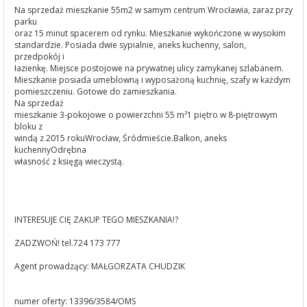
Na sprzedaż mieszkanie 55m2 w samym centrum Wrocławia, zaraz przy
parku
oraz 15 minut spacerem od rynku. Mieszkanie wykończone w wysokim
standardzie. Posiada dwie sypialnie, aneks kuchenny, salon,
przedpokój i
łazienkę. Miejsce postojowe na prywatnej ulicy zamykanej szlabanem.
Mieszkanie posiada umeblowną i wyposażoną kuchnię, szafy w każdym
pomieszczeniu. Gotowe do zamieszkania.
Na sprzedaż
mieszkanie 3-pokojowe o powierzchni 55 m²1 piętro w 8-piętrowym
bloku z
windą z 2015 rokuWrocław, Śródmieście.Balkon, aneks
kuchennyOdrębna
własność z księgą wieczystą.
INTERESUJE CIĘ ZAKUP TEGO MIESZKANIA!?
ZADZWOŃ! tel.724 173 777
Agent prowadzący: MAŁGORZATA CHUDZIK
numer oferty: 13396/3584/OMS