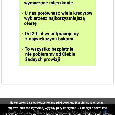
...
Na tej stronie są wykorzystywane pliki cookies. Stosujemy je w celach
zapewnienia maksymalnej wygody przy korzystaniu z naszych serwisów.
O nas
|
Pomoc
|
Polityka prywatności
|
Kontakt
|
Dołącz do nas:
Korzystając ze strony wyrażasz zgodę na używanie cookie, zgodnie z aktualnymi