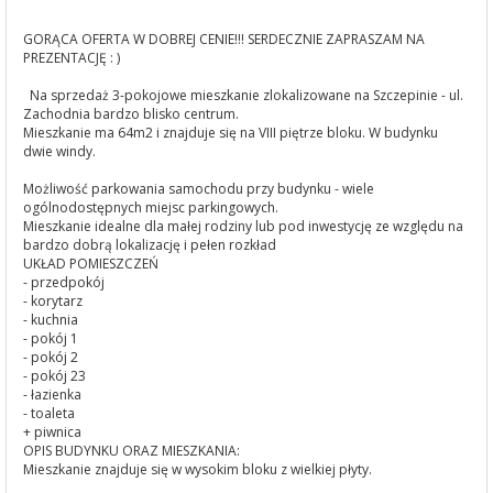
GORĄCA OFERTA W DOBREJ CENIE!!! SERDECZNIE ZAPRASZAM NA
PREZENTACJĘ : )
Na sprzedaż 3-pokojowe mieszkanie zlokalizowane na Szczepinie - ul.
Zachodnia bardzo blisko centrum.
Mieszkanie ma 64m2 i znajduje się na VIII piętrze bloku. W budynku
dwie windy.
Możliwość parkowania samochodu przy budynku - wiele
ogólnodostępnych miejsc parkingowych.
Mieszkanie idealne dla małej rodziny lub pod inwestycję ze względu na
bardzo dobrą lokalizację i pełen rozkład
UKŁAD POMIESZCZEŃ
- przedpokój
- korytarz
- kuchnia
- pokój 1
- pokój 2
- pokój 23
- łazienka
- toaleta
+ piwnica
OPIS BUDYNKU ORAZ MIESZKANIA:
Mieszkanie znajduje się w wysokim bloku z wielkiej płyty.