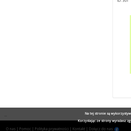
ID: 301
Na tej stronie są wykorzysty
...
Korzystając ze strony wyrażasz z
O nas
|
Pomoc
|
Polityka prywatności
|
Kontakt
|
Dołącz do nas: