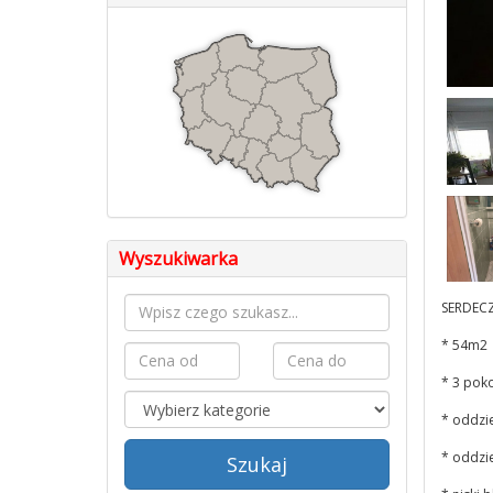
Wyszukiwarka
SERDECZ
* 54m2
* 3 pok
* oddzi
* oddzie
Szukaj