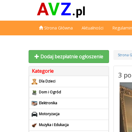
Strona Główna
Aktualności
Regulami
Strona 
Dodaj bezpłatnie ogłoszenie
Kategorie
3 po
Dla Dzieci
Dom i Ogród
Elektronika
Motoryzacja
Muzyka i Edukacja