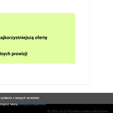
rzystaniu z naszych serwisów.
ptujesz naszą
politykę prywatności
© 2026 avz.pl Wszelkie prawa zastrzeżone