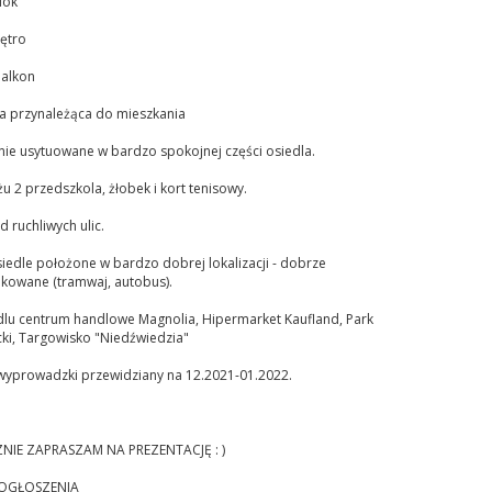
lok
iętro
balkon
ca przynależąca do mieszkania
nie usytuowane w bardzo spokojnej części osiedla.
u 2 przedszkola, żłobek i kort tenisowy.
d ruchliwych ulic.
edle położone w bardzo dobrej lokalizacji - dobrze
kowane (tramwaj, autobus).
dlu centrum handlowe Magnolia, Hipermarket Kaufland, Park
ki, Targowisko "Niedźwiedzia"
wyprowadzki przewidziany na 12.2021-01.2022.
NIE ZAPRASZAM NA PREZENTACJĘ : )
OGŁOSZENIA