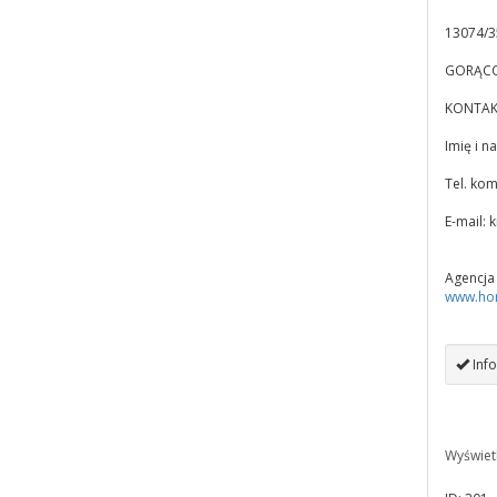
13074/
GORĄCO
KONTAK
Imię i 
Tel. ko
E-mail:
k
Agencja
www.hom
Info
Wyświet