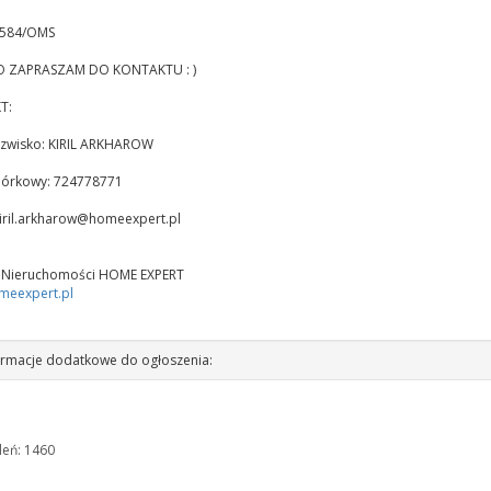
3584/OMS
 ZAPRASZAM DO KONTAKTU : )
T:
nazwisko: KIRIL ARKHAROW
mórkowy: 724778771
iril.arkharow@homeexpert.pl
 Nieruchomości HOME EXPERT
eexpert.pl
rmacje dodatkowe do ogłoszenia:
leń: 1460