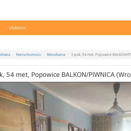
n
Ulubione
Główna
Nieruchomości
Mieszkania
3 pok, 54 met, Popowice BALKON/P
k, 54 met, Popowice BALKON/PIWNICA (Wro