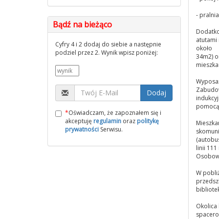
- pralni
Bądź na bieżąco
Dodatk
atutami
Cyfry 4 i 2 dodaj do siebie a następnie
około
podziel przez 2. Wynik wpisz poniżej:
34m2) o
mieszkan
Wyposaż
Zabudow
Dodaj
indukcyj
pomocą 
*
Oświadczam, że zapoznałem się i
akceptuję
regulamin
oraz
politykę
Mieszka
prywatności
Serwisu.
skomuni
(autobu
linii 11
Osobow
W pobliż
przedszk
bibliote
Okolica 
spacero