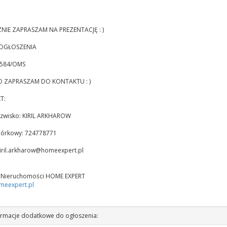
NIE ZAPRASZAM NA PREZENTACJĘ : )
OGŁOSZENIA
3584/OMS
 ZAPRASZAM DO KONTAKTU : )
T:
nazwisko: KIRIL ARKHAROW
mórkowy: 724778771
iril.arkharow@homeexpert.pl
 Nieruchomości HOME EXPERT
eexpert.pl
rmacje dodatkowe do ogłoszenia: