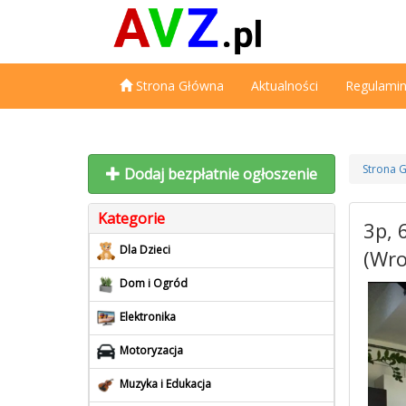
Strona Główna
Aktualności
Regulami
Strona 
Dodaj bezpłatnie ogłoszenie
Kategorie
3p, 
Dla Dzieci
(Wro
Dom i Ogród
Elektronika
Motoryzacja
Muzyka i Edukacja