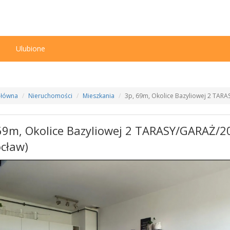
n
Ulubione
Główna
Nieruchomości
Mieszkania
3p, 69m, Okolice Bazyliowej 2 TAR
69m, Okolice Bazyliowej 2 TARASY/GARAŻ/2
cław)