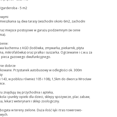
a/garderoba - 5 m2
owymi
 mieszkania są dwa tarasy (wschodni około 6m2, zachodni
raz miejsce postojowe w garażu podziemnym (w cenie
ia).
enie:
a kuchenna z AGD (lodówka, zmywarka, piekarnik, płyta
na, mikrofalówka) oraz pralka i suszarka. Ogrzewanie i c.w.u za
pieca gazowego dwufunkcyjnego.
nie dobrze
kowane. Przystanek autobusowy w odległości ok. 300m
sy
1 i 143, w pobliżu również 105 i 108), 1,5km do dworca Wrocław
ice.
u znajdują się przychodnia i apteka,
ola i punkty opieki dla dzieci, sklepy spożywcze, plac zabaw,
ka, lekarz weterynarii i sklep zoologiczny.
bogata w tereny zielone. Duża ilość łąk i tras rowerowo-
wych.