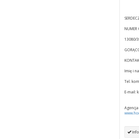
SERDECZ
NUMER 
13080/
GORĄCO
KONTAK
Imię i 
Tel. ko
E-mail:
k
Agencja
www.hom
Info