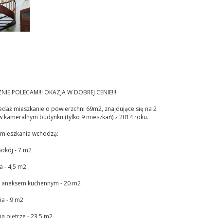
NIE POLECAM!!! OKAZJA W DOBREJ CENIE!!!
edaż mieszkanie o powierzchni 69m2, znajdujące się na 2
w kameralnym budynku (tylko 9 mieszkań) z 2014 roku.
 mieszkania wchodzą:
okój - 7 m2
ka - 4,5 m2
 z aneksem kuchennym - 20 m2
ia - 9 m2
na piętrze - 23,5 m2