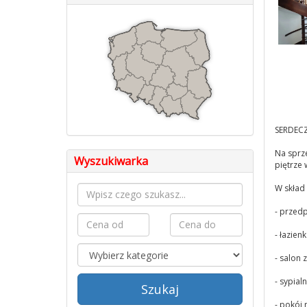
SERDECZ
Na sprz
Wyszukiwarka
piętrze 
W skład
- przedp
- łazien
- salon
- sypialn
Szukaj
- pokój 