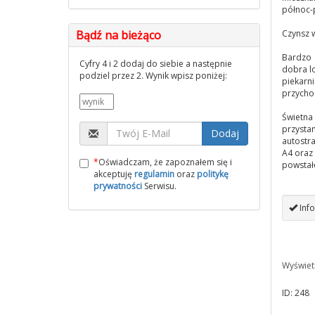
północ-
Bądź na bieżąco
Czynsz w
Bardzo
Cyfry 4 i 2 dodaj do siebie a następnie
dobra lo
podziel przez 2. Wynik wpisz poniżej:
piekarni
przychod
Świetna 
przysta
Dodaj
autostr
A4 oraz
*
Oświadczam, że zapoznałem się i
powstał
akceptuję
regulamin
oraz
politykę
prywatności
Serwisu.
Info
Wyświet
ID: 248