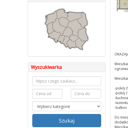
OKAZAJ
Mieszka
Wyszukiwarka
ogrzewan
Mieszkan
-pokój (
-pokój 
-kuchnia
-łazienk
-balkon 
Do mies
Szukaj
dodatko
Mieszkan