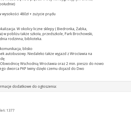
południe)
 wysokości 480zł + zużycie prądu
kalizacja. W okolicy liczne sklepy ( Biedronka, Żabka,
a) w pobliżu także szkoła, przedszkole, Park Brochowski,
nia rodzinna, biblioteka.
komunikacja, blisko
nek autobusowy. Niedaleko także wyjazd z Wrocławia na
adę
 Obwodnicę Wschodnią Wrocławia oraz 2 min. pieszo do nowo
ego dworca PKP Iwiny dzięki czemu dojazd do Dwo
rmacje dodatkowe do ogłoszenia:
leń: 1377