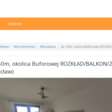
n
Ulubione
Główna
Nieruchomości
Mieszkania
2p, 50m, okolica Buforowej ROZKŁ
50m, okolica Buforowej ROZKŁAD/BALKON/
cław)