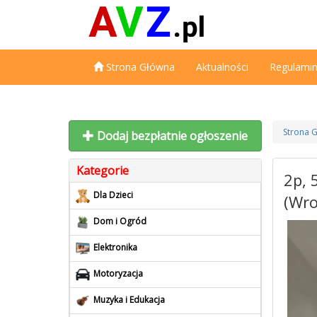
Strona Główna
Aktualności
Regulami
Strona 
Dodaj bezpłatnie ogłoszenie
Kategorie
2p, 
Dla Dzieci
(Wro
Dom i Ogród
Elektronika
Motoryzacja
Muzyka i Edukacja