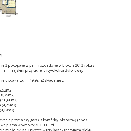
A!
nie 2 pokojowe w pełni rozkładowe w bloku z 2012 roku z
iem miejskim przy cichej ulicy-okolica Buforowej.
ie o powierzchni 49,92m2 składa się z:
9,52m2)
(18,35m2)
( 10,60m2)
a (4,26m2)
(4,18m2)
zkania przynależy garaż z komórką lokatorską (opcja
wo płatna w wysokości 30.000 zł
ie mieści się na 3 piętrze w trzy kondygnacyjnym bloku(