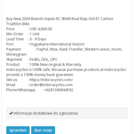
Buy New 2026 Bianchi Aquila RC SRAM Rival Etap AXS E1 Carbon
Triathlon Bike
Price
: USD 4,800.00
Min Order
: 1 Unit
Lead Time
: 6 - 9 Days
Port
: Yogyakarta International Airport
Payment
: PayPal, Wise, Bank Transfer, Western union, Xoom,
Moneygram
Shipment
: FedEx, DHL, UPS
Product
: 100% New original & Warranty
Indoracycles is 100% safe, Because purchase products at indoracycles
provide a 100% money back guarantee.
Site us
: https://indoracycles.com/
Email
:
order@indoracycles.com
Phone/Whatsapp
: +6281396944592
Informacje dodatkowe do ogłoszenia:
Sprzedam
Stan: nowy