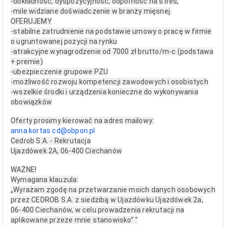
-dokładność, dyspozycyjność, odporność na stres,
-mile widziane doświadczenie w branży mięsnej.
OFERUJEMY
-stabilne zatrudnienie na podstawie umowy o pracę w firmie
o ugruntowanej pozycji na rynku
-atrakcyjne wynagrodzenie od 7000 zł brutto/m-c (podstawa
+ premie)
-ubezpieczenie grupowe PZU
-możliwość rozwoju kompetencji zawodowych i osobistych
-wszelkie środki i urządzenia konieczne do wykonywania
obowiązków
Oferty prosimy kierować na adres mailowy:
anna.kortas.cd@obpon.pl
Cedrob S.A. - Rekrutacja
Ujazdówek 2A, 06-400 Ciechanów
WAŻNE!
Wymagana klauzula:
„Wyrażam zgodę na przetwarzanie moich danych osobowych
przez CEDROB S.A. z siedzibą w Ujazdówku Ujazdówek 2a,
06-400 Ciechanów, w celu prowadzenia rekrutacji na
aplikowane przeze mnie stanowisko” "