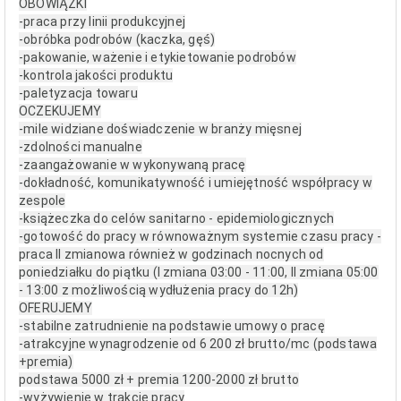
OBOWIĄZKI
-praca przy linii produkcyjnej
-obróbka podrobów (kaczka, gęś)
-pakowanie, ważenie i etykietowanie podrobów
-kontrola jakości produktu
-paletyzacja towaru
OCZEKUJEMY
-mile widziane doświadczenie w branży mięsnej
-zdolności manualne
-zaangażowanie w wykonywaną pracę
-dokładność, komunikatywność i umiejętność współpracy w
zespole
-książeczka do celów sanitarno - epidemiologicznych
-gotowość do pracy w równoważnym systemie czasu pracy -
praca II zmianowa również w godzinach nocnych od
poniedziałku do piątku (I zmiana 03:00 - 11:00, II zmiana 05:00
- 13:00 z możliwością wydłużenia pracy do 12h)
OFERUJEMY
-stabilne zatrudnienie na podstawie umowy o pracę
-atrakcyjne wynagrodzenie od 6 200 zł brutto/mc (podstawa
+premia)
podstawa 5000 zł + premia 1200-2000 zł brutto
-wyżywienie w trakcie pracy