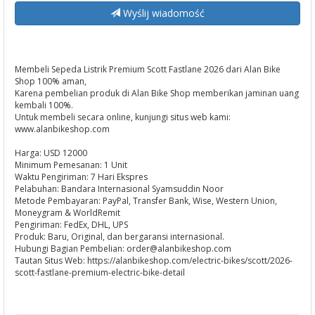
Wyślij wiadomość
Membeli Sepeda Listrik Premium Scott Fastlane 2026 dari Alan Bike
Shop 100% aman,
Karena pembelian produk di Alan Bike Shop memberikan jaminan uang
kembali 100%.
Untuk membeli secara online, kunjungi situs web kami:
www.alanbikeshop.com
Harga: USD 12000
Minimum Pemesanan: 1 Unit
Waktu Pengiriman: 7 Hari Ekspres
Pelabuhan: Bandara Internasional Syamsuddin Noor
Metode Pembayaran: PayPal, Transfer Bank, Wise, Western Union,
Moneygram & WorldRemit
Pengiriman: FedEx, DHL, UPS
Produk: Baru, Original, dan bergaransi internasional.
Hubungi Bagian Pembelian:
order@alanbikeshop.com
Tautan Situs Web: https://alanbikeshop.com/electric-bikes/scott/2026-
scott-fastlane-premium-electric-bike-detail