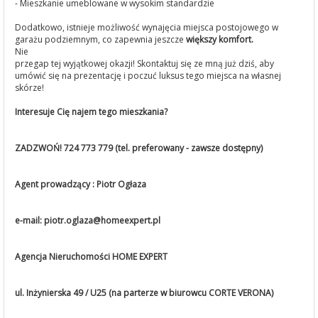
- Mieszkanie umeblowane w wysokim standardzie
Dodatkowo, istnieje możliwość wynajęcia miejsca postojowego w
garażu podziemnym, co zapewnia jeszcze
większy komfort.
Nie
przegap tej wyjątkowej okazji! Skontaktuj się ze mną już dziś, aby
umówić się na prezentację i poczuć luksus tego miejsca na własnej
skórze!
Interesuje Cię najem tego mieszkania?
ZADZWOŃ! 724 773 779 (tel. preferowany - zawsze dostępny)
Agent prowadzący : Piotr Ogłaza
e-mail:
piotr.oglaza@homeexpert.pl
Agencja Nieruchomości HOME EXPERT
ul. Inżynierska 49 / U25 (na parterze w biurowcu CORTE VERONA)