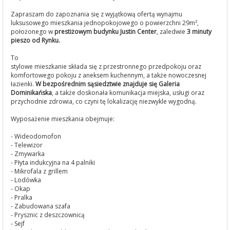
Zapraszam do zapoznania się z wyjątkową ofertą wynajmu
luksusowego mieszkania jednopokojowego o powierzchni 29m²,
położonego w
prestiżowym budynku Justin Center
, zaledwie
3 minuty
pieszo od Rynku.
To
stylowe mieszkanie składa się z przestronnego przedpokoju oraz
komfortowego pokoju z aneksem kuchennym, a także nowoczesnej
łazienki.
W bezpośrednim sąsiedztwie znajduje się Galeria
Dominikańska
, a także doskonała komunikacja miejska, usługi oraz
przychodnie zdrowia, co czyni tę lokalizację niezwykle wygodną.
Wyposażenie mieszkania obejmuje:
- Wideodomofon
- Telewizor
- Zmywarka
- Płyta indukcyjna na 4 palniki
- Mikrofala z grillem
- Lodówka
- Okap
- Pralka
- Zabudowana szafa
- Prysznic z deszczownicą
- Sejf