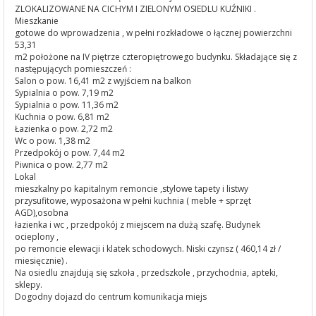
ZLOKALIZOWANE NA CICHYM I ZIELONYM OSIEDLU KUŹNIKI .
Mieszkanie
gotowe do wprowadzenia , w pełni rozkładowe o łącznej powierzchni
53,31
m2 położone na IV piętrze czteropiętrowego budynku. Składające się z
następujących pomieszczeń :
Salon o pow. 16,41 m2 z wyjściem na balkon
Sypialnia o pow. 7,19 m2
Sypialnia o pow. 11,36 m2
Kuchnia o pow. 6,81 m2
Łazienka o pow. 2,72 m2
Wc o pow. 1,38 m2
Przedpokój o pow. 7,44 m2
Piwnica o pow. 2,77 m2
Lokal
mieszkalny po kapitalnym remoncie ,stylowe tapety i listwy
przysufitowe, wyposażona w pełni kuchnia ( meble + sprzęt
AGD),osobna
łazienka i wc , przedpokój z miejscem na dużą szafę. Budynek
ocieplony ,
po remoncie elewacji i klatek schodowych. Niski czynsz ( 460,14 zł /
miesięcznie) .
Na osiedlu znajdują się szkoła , przedszkole , przychodnia, apteki,
sklepy.
Dogodny dojazd do centrum komunikacja miejs