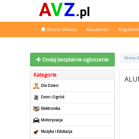
Strona Główna
Aktualności
Regulami
Strona 
Dodaj bezpłatnie ogłoszenie
Kategorie
ALU
Dla Dzieci
Dom i Ogród
Elektronika
Motoryzacja
Muzyka i Edukacja