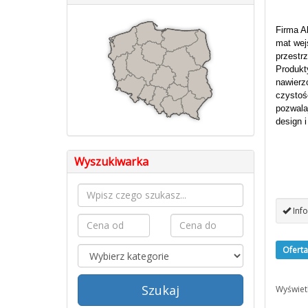
Firma Al
mat wej
przestrz
Produkt
nawierz
czystoś
pozwala
design 
Wyszukiwarka
Info
Oferta
Szukaj
Wyświet