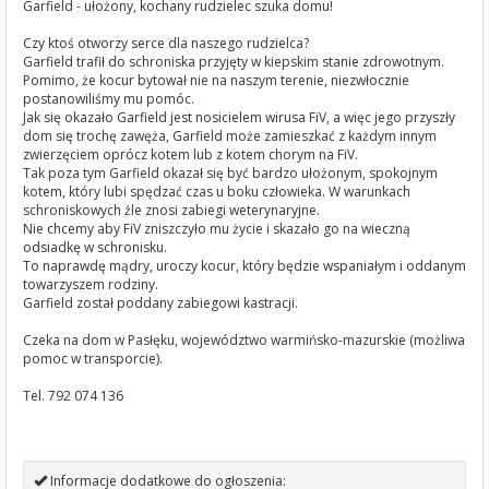
Garfield - ułożony, kochany rudzielec szuka domu!
Czy ktoś otworzy serce dla naszego rudzielca?
Garfield trafił do schroniska przyjęty w kiepskim stanie zdrowotnym.
Pomimo, że kocur bytował nie na naszym terenie, niezwłocznie
postanowiliśmy mu pomóc.
Jak się okazało Garfield jest nosicielem wirusa FiV, a więc jego przyszły
dom się trochę zawęża, Garfield może zamieszkać z każdym innym
zwierzęciem oprócz kotem lub z kotem chorym na FiV.
Tak poza tym Garfield okazał się być bardzo ułożonym, spokojnym
kotem, który lubi spędzać czas u boku człowieka. W warunkach
schroniskowych źle znosi zabiegi weterynaryjne.
Nie chcemy aby FiV zniszczyło mu życie i skazało go na wieczną
odsiadkę w schronisku.
To naprawdę mądry, uroczy kocur, który będzie wspaniałym i oddanym
towarzyszem rodziny.
Garfield został poddany zabiegowi kastracji.
Czeka na dom w Pasłęku, województwo warmińsko-mazurskie (możliwa
pomoc w transporcie).
Tel. 792 074 136
Informacje dodatkowe do ogłoszenia: