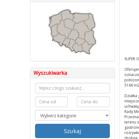
SUPER O
Oferuje
Wyszukiwarka
oznaczon
położoną
5166 m2
Działka 
miejsco
uchwałą
Rady Mie
Przezna
terenu 
gastron
Szukaj
rozrywkę
drobne,