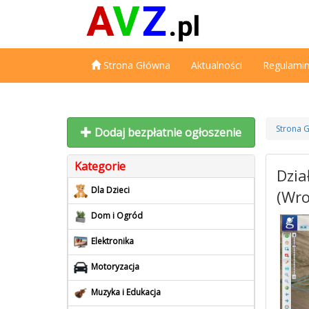
Strona Główna
Aktualności
Regulami
Strona 
Dodaj bezpłatnie ogłoszenie
Kategorie
Dzia
Dla Dzieci
(Wro
Dom i Ogród
Elektronika
Motoryzacja
Muzyka i Edukacja