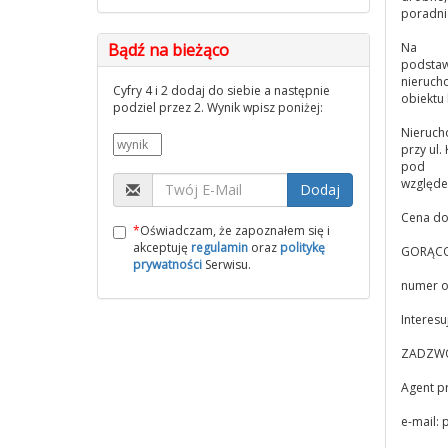
poradni
Bądź na bieżąco
Na
podstawi
nierucho
Cyfry 4 i 2 dodaj do siebie a następnie
obiektu
podziel przez 2. Wynik wpisz poniżej:
Nieruch
przy ul.
pod
względe
Dodaj
Cena do 
*
Oświadczam, że zapoznałem się i
akceptuję
regulamin
oraz
politykę
GORĄCO
prywatności
Serwisu.
numer o
Interesu
ZADZWO
Agent p
e-mail:
p