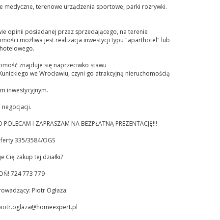
e medyczne, terenowe urządzenia sportowe, parki rozrywki.
e opinii posiadanej przez sprzedającego, na terenie
mości możliwa jest realizacja inwestycji typu "aparthotel" lub
 hotelowego.
omość znajduje się naprzeciwko stawu
 Kunickiego we Wrocławiu, czyni go atrakcyjną nieruchomością
m inwestycyjnym.
negocjacji.
 POLECAM I ZAPRASZAM NA BEZPŁATNĄ PREZENTACJĘ!!!
ferty 335/3584/OGS
je Cię zakup tej działki?
Ń! 724 773 779
rowadzący: Piotr Ogłaza
iotr.oglaza@homeexpert.pl