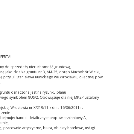
FERTA!
my do sprzedaży nieruchomość gruntową,
ą jako działka gruntu nr 3, AM-25, obręb Muchobór Wielki,
 przy ul. Stanisława Kunickiego we Wrocławiu, o łącznej pow.
.
gruntu oznaczona jest na rysunku planu
wego symbolem 8US/2. Obowiązuje dla niej MPZP ustalony
jskiej Wrocławia nr X/219/11 z dnia 16/06/2011 r.
czenie
obejmuje: handel detaliczny małopowierzchniowy A,
omię,
, pracownie artystyczne, biura, obiekty hotelowe, usługi