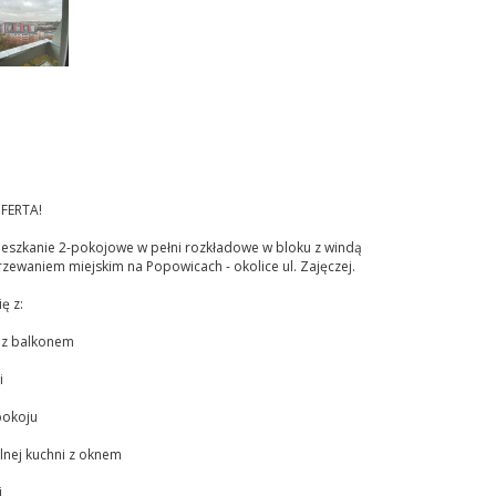
FERTA!
ieszkanie 2-pokojowe w pełni rozkładowe w bloku z windą
zewaniem miejskim na Popowicach - okolice ul. Zajęczej.
ę z:
u z balkonem
i
pokoju
lnej kuchni z oknem
i