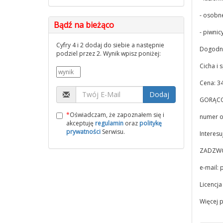
- osobn
Bądź na bieżąco
- piwnic
Cyfry 4 i 2 dodaj do siebie a następnie
Dogodne
podziel przez 2. Wynik wpisz poniżej:
Cicha i 
Cena: 34
Dodaj
GORĄCO
*
Oświadczam, że zapoznałem się i
numer o
akceptuję
regulamin
oraz
politykę
prywatności
Serwisu.
Interesu
ZADZWO
e-mail:
p
Licencj
Więcej 