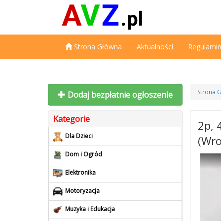
Strona Główna
Aktualności
Regulami
Strona 
Dodaj bezpłatnie ogłoszenie
Kategorie
2p, 
Dla Dzieci
(Wro
Dom i Ogród
Elektronika
Motoryzacja
Muzyka i Edukacja