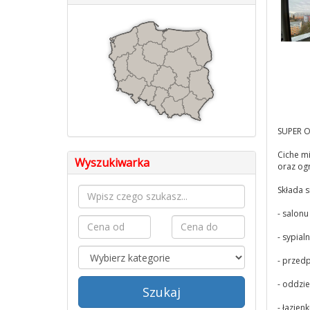
SUPER O
Ciche m
Wyszukiwarka
oraz ogr
Składa si
- salon
- sypialn
- przed
- oddzie
Szukaj
- łazienk