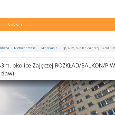
n
Ulubione
Główna
Nieruchomości
Mieszkania
2p, 43m, okolice Zajęczej ROZKŁA
43m, okolice Zajęczej ROZKŁAD/BALKON/PI
cław)