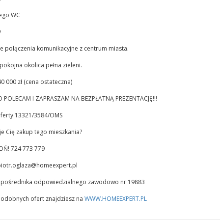
ego WC
y
 połączenia komunikacyjne z centrum miasta.
spokojna okolica pełna zieleni.
0 000 zł (cena ostateczna)
 POLECAM I ZAPRASZAM NA BEZPŁATNĄ PREZENTACJĘ!!!
ferty 13321/3584/OMS
je Cię zakup tego mieszkania?
Ń! 724 773 779
iotr.oglaza@homeexpert.pl
a pośrednika odpowiedzialnego zawodowo nr 19883
podobnych ofert znajdziesz na
WWW.HOMEEXPERT.PL