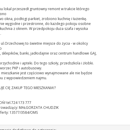
u lokal przeszedł gruntowny remont w trakcie którego
iono
o okna, podłogi parkiet, zrobiono kuchnię i łazienkę.
nie wygodne i przestronne, do każdego pokoju osobne
 kuchnia z oknem. W przedpokoju duża szafa i wysoka
.
e ul.Orzechowej to świetne miejsce do życia - w okolicy
o
 sklepików, banki, jadłodajnie oraz centrum handlowe GAJ,
 przychodnie i apteki. Do tego szkoły, przedszkola i żłobki.
dworzec PKP i autobusowy.
 mieszkanie jest częściowo wynajmowane ale nie będzie
u z wypowiedzeniem najmu.
UJE CIĘ ZAKUP TEGO MIESZKANIA!?
! tel.724 173 777
prowadzący: MAŁGORZATA CHUDZIK
ferty: 13577/3584/OMS