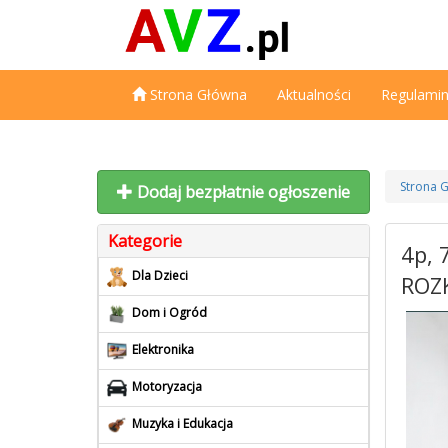
Strona Główna
Aktualności
Regulami
Strona 
Dodaj bezpłatnie ogłoszenie
Kategorie
4p, 
Dla Dzieci
ROZ
Dom i Ogród
Elektronika
Motoryzacja
Muzyka i Edukacja