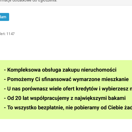
rmacje dodatkowe do ogłoszenia:
dam
leń: 1147