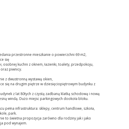
edania przestronne mieszkanie o powierzchni 69 m2,
ce się
i, osobnej kuchni z oknem, łazienki, toalety, przedpokoju,
oraz piwnicy.
nie z dwustronną wystawą okien,
ce się na drugim piętrze w dziesięciopiętrowym budynku z
udynek z lat 80tych z czystą zadbaną klatką schodową i nową
sną windą. Dużo miejsc parkingowych dookoła bloku.
cu pełna infrastruktura: sklepy, centrum handlowe, szkoła,
ole, park.
ie to świetna propozycja zarówno dla rodziny jak i jako
cja pod wynajem.