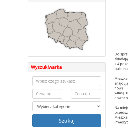
Do sprz
składają
z 4 poko
Wyszukiwarka
balkonu 
Mieszka
znajdują
nową
windą. B
nowocze
Na miejs
przedszk
Mieszkan
Szukaj
inwesty