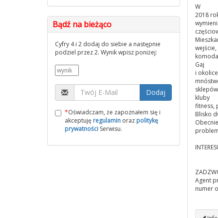
W
2018 rok
Bądź na bieżąco
wymien
częściow
Mieszka
Cyfry 4 i 2 dodaj do siebie a następnie
wejście,
podziel przez 2. Wynik wpisz poniżej:
komoda
Gaj
i okolic
mnóstw
sklepów,
Dodaj
kluby
fitness,
*
Oświadczam, że zapoznałem się i
Blisko 
akceptuję
regulamin
oraz
politykę
Obecnie
prywatności
Serwisu.
problem
INTERES
ZADZWOŃ
Agent 
numer o