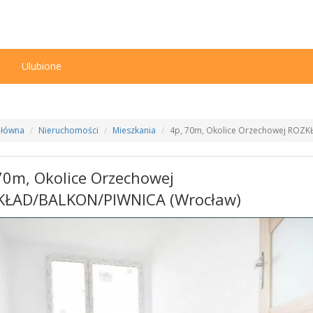
n
Ulubione
Główna
Nieruchomości
Mieszkania
4p, 70m, Okolice Orzechowej ROZ
70m, Okolice Orzechowej
KŁAD/BALKON/PIWNICA (Wrocław)