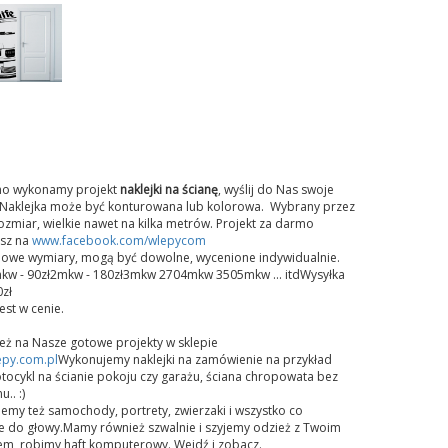
o wykonamy projekt
naklejki na ścianę
, wyślij do Nas swoje
Naklejka może być konturowana lub kolorowa. Wybrany przez
ozmiar, wielkie nawet na kilka metrów. Projekt za darmo
sz na
www.facebook.com/wlepycom
dowe wymiary, mogą być dowolne, wycenione indywidualnie.
kw - 90zł2mkw - 180zł3mkw 2704mkw 3505mkw ... itdWysyłka
zł
jest w cenie.
też na Nasze gotowe projekty w sklepie
py.com.pl
Wykonujemy naklejki na zamówienie na przykład
ocykl na ścianie pokoju czy garażu, ściana chropowata bez
.. :)
my też samochody, portrety, zwierzaki i wszystko co
ie do głowy.Mamy również szwalnie i szyjemy odzież z Twoim
em, robimy haft komputerowy. Wejdź i zobacz.