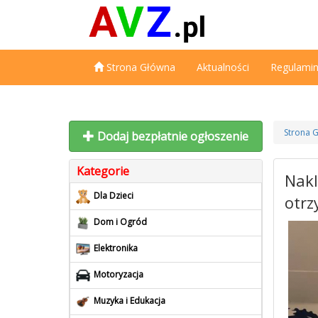
Strona Główna
Aktualności
Regulami
Strona 
Dodaj bezpłatnie ogłoszenie
Kategorie
Nakl
Dla Dzieci
otrz
Dom i Ogród
Elektronika
Motoryzacja
Muzyka i Edukacja