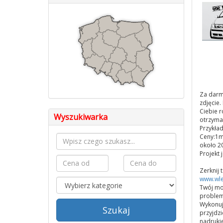
Za darm
zdjęcie.
Ciebie r
Wyszukiwarka
otrzyma
Przykła
Ceny:1m
około 20
Projekt 
Zerknij 
www.wle
Twój mot
problemu
Wykonuje
Szukaj
przyjdz
nadruki