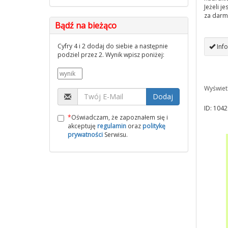
Jeżeli j
za darm
Bądź na bieżąco
Cyfry 4 i 2 dodaj do siebie a następnie
Info
podziel przez 2. Wynik wpisz poniżej:
Wyświet
Dodaj
ID: 1042
*
Oświadczam, że zapoznałem się i
akceptuję
regulamin
oraz
politykę
prywatności
Serwisu.