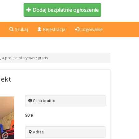
Dodaj bezpłatnie ogłoszenie
Szukaj
Rejestracja
Logowanie
, a projekt otrzymasz gratis.
jekt
Cena brutto:
90 zł
Adres