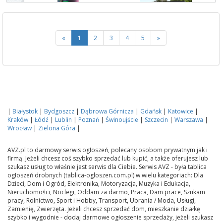
«
1
2
3
4
5
»
|
Białystok
|
Bydgoszcz
|
Dąbrowa Górnicza
|
Gdańsk
|
Katowice
|
Kraków
|
Łódź
|
Lublin
|
Poznań
|
Świnoujście
|
Szczecin
|
Warszawa
|
Wrocław
|
Zielona Góra
|
AVZ.pl to darmowy serwis ogłoszeń, polecany osobom prywatnym jak i
firmą. Jeżeli chcesz coś szybko sprzedać lub kupić, a także oferujesz lub
szukasz usług to właśnie jest serwis dla Ciebie. Serwis AVZ - była tablica
ogłoszeń drobnych (tablica-ogloszen.com.pl) w wielu kategoriach: Dla
Dzieci, Dom i Ogród, Elektronika, Motoryzacja, Muzyka i Edukacja,
Nieruchomości, Noclegi, Oddam za darmo, Praca, Dam prace, Szukam
pracy, Rolnictwo, Sport i Hobby, Transport, Ubrania / Moda, Usługi,
Zamienię, Zwierzęta. Jeżeli chcesz sprzedać dom, mieszkanie działkę
szybko i wygodnie - dodaj darmowe ogłoszenie sprzedaży, jeżeli szukasz