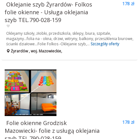
Oklejanie szyb Żyrardów- Folkos
178 zł
folie okienne - Usługa oklejania
szyb TEL.790-028-159
Oklejamy szkoły, żłobki, przedszkola, sklepy, biura, szpitale,
magazyny...folia na - okna, drzwi, witryny, balkony, przeszklenia biurowe,
ścianki działowe...Folie Folkos -Oklejanie szyb,...
Szczegóły oferty
Żyrardów , woj. Mazowieckie,
Folie okienne Grodzisk
178 zł
Mazowiecki- folie z usługą oklejania
szyb TEL.790-028-159