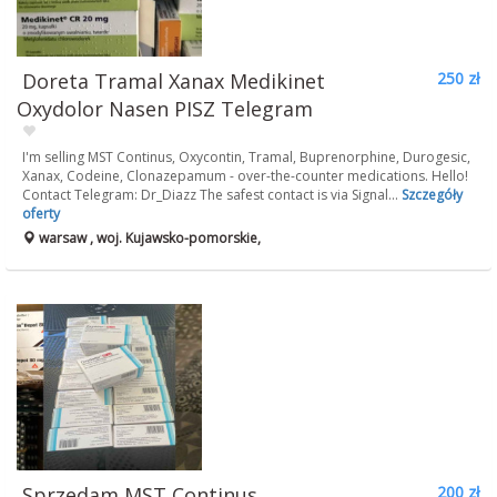
Doreta Tramal Xanax Medikinet
250 zł
Oxydolor Nasen PISZ Telegram
I'm selling MST Continus, Oxycontin, Tramal, Buprenorphine, Durogesic,
Xanax, Codeine, Clonazepamum - over-the-counter medications. Hello!
Contact Telegram: Dr_Diazz The safest contact is via Signal...
Szczegóły
oferty
warsaw , woj. Kujawsko-pomorskie,
Sprzedam MST Continus,
200 zł