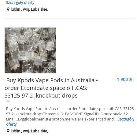
Szczegóły oferty
lublin , woj. Lubelskie,
Buy Kpods Vape Pods in Australia -
1 900 zł
order Etomidate,space oil ,CAS:
33125-97-2 ,knockout drops
Buy Kpods Vape Pods in Australia - order Etomidate,space oil ,CAS: 33125-
97-2 ,knockout dropsThreema ID: FA8K9CNT Signal ID: Drmcdonald.52
Email
..Evgglobalchemist@proton.me
We are experienced and...
Szczegóły
oferty
lublin , woj. Lubelskie,