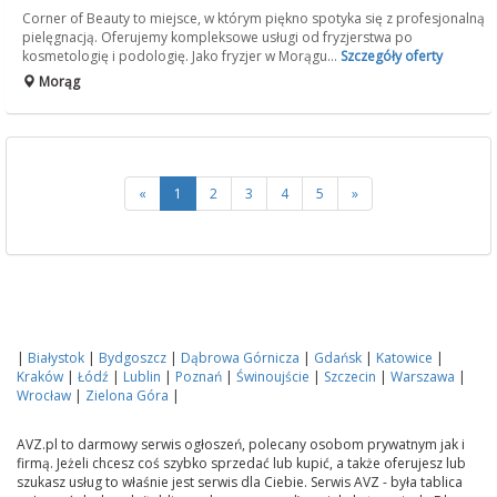
Corner of Beauty to miejsce, w którym piękno spotyka się z profesjonalną
pielęgnacją. Oferujemy kompleksowe usługi od fryzjerstwa po
kosmetologię i podologię. Jako fryzjer w Morągu...
Szczegóły oferty
Morąg
«
1
2
3
4
5
»
|
Białystok
|
Bydgoszcz
|
Dąbrowa Górnicza
|
Gdańsk
|
Katowice
|
Kraków
|
Łódź
|
Lublin
|
Poznań
|
Świnoujście
|
Szczecin
|
Warszawa
|
Wrocław
|
Zielona Góra
|
AVZ.pl to darmowy serwis ogłoszeń, polecany osobom prywatnym jak i
firmą. Jeżeli chcesz coś szybko sprzedać lub kupić, a także oferujesz lub
szukasz usług to właśnie jest serwis dla Ciebie. Serwis AVZ - była tablica